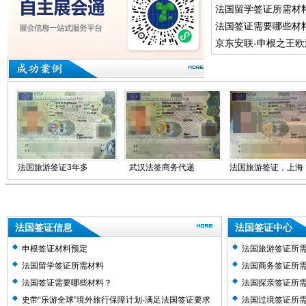
法国留学签证所需材
法国签证需要哪些材
京东安联-申根之王
法国旅游签证3年多
武汉法签商务代递
法国旅游签证，上海
次下签，恭喜客户拿
交，一周出签，批半
领馆1周审核下签半
到申根多年多次签证
年多次。
年多次签证
法国签证信息
法国签证中心
​申根签证材料预定
法国旅游签证所
法国留学签证所需材料
法国商务签证所
法国签证需要哪些材料？
法国探亲签证所
史带“乐游全球”境外旅行保障计划-满足法国签证要求
法国过境签证所